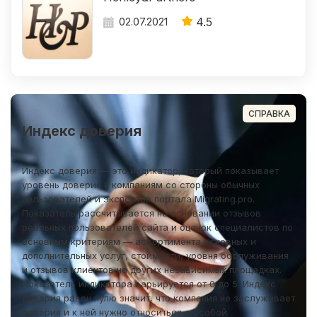
4.5
02.07.2021
СПРАВКА
Индекс доверия
Индекс доверия — это индикатор, который показывает
уровень доверия к компаниям со стороны обычных
пользователей и экспертов портала Migrating.pro.
Показатель рассчитывается на основании отзывов
реальных пользователей сайта и оценок специалистов по
основным критериям — ассортимента основных и
дополнительных услуг, стоимости, уровня обслуживания
и отзывов клиентов на других независимых площадках.
Показатель индикатора варьируется от 0 до 5. Индекс
доверия равен нулю значит, что компания не заслуживает
доверия и к ней нужно относиться с особой