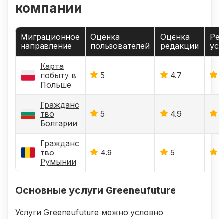
компании
Миграционное
Оценка
Оценка
Ре
направление
пользователей
редакции
ус
Карта
побыту в
5
4.7
Польше
Гражданс
тво
5
4.9
Болгарии
Гражданс
тво
4.9
5
Румынии
Основные услуги Greeneufuture
Услуги Greeneufuture можно условно