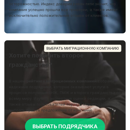
осторожностью. Индекс доверия равен пяти значит, что
компания успешно прошла все проверки, а также имеет
исключительно положительные отзывы от клиентов.
ВЫБРАТЬ МИГРАЦИОННУЮ КОМПАНИЮ
Хотите получить второе
гражданство?
В нашем
рейтинге миграционных компаний
собраны
надежные подрядчики, которые оказывают услуги в
процессе получения ВНЖ, ПМЖ и второго гражданства по
всему миру. Изучите экспертные оценки редакции, а
также отзывы пользователей портала Migrating.pro, чтобы
выбрать лучшее предложение от компаний.
ВЫБРАТЬ ПОДРЯДЧИКА