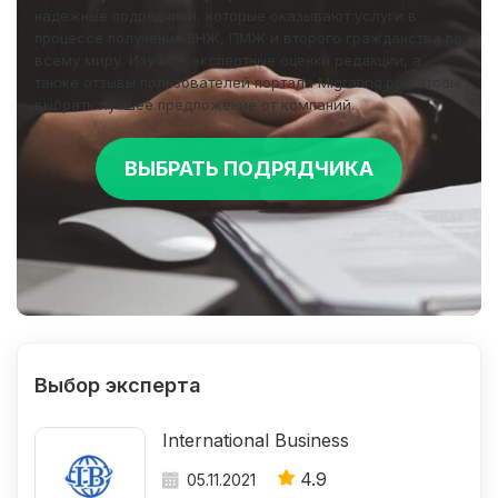
надежные подрядчики, которые оказывают услуги в
процессе получения ВНЖ, ПМЖ и второго гражданства по
всему миру. Изучите экспертные оценки редакции, а
также отзывы пользователей портала Migrating.pro, чтобы
выбрать лучшее предложение от компаний.
ВЫБРАТЬ ПОДРЯДЧИКА
Выбор эксперта
International Business
4.9
05.11.2021