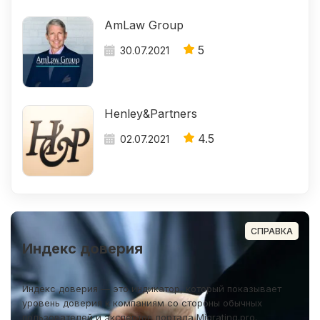
AmLaw Group
5
30.07.2021
Henley&Partners
4.5
02.07.2021
СПРАВКА
Индекс доверия
Индекс доверия — это индикатор, который показывает
уровень доверия к компаниям со стороны обычных
пользователей и экспертов портала Migrating.pro.