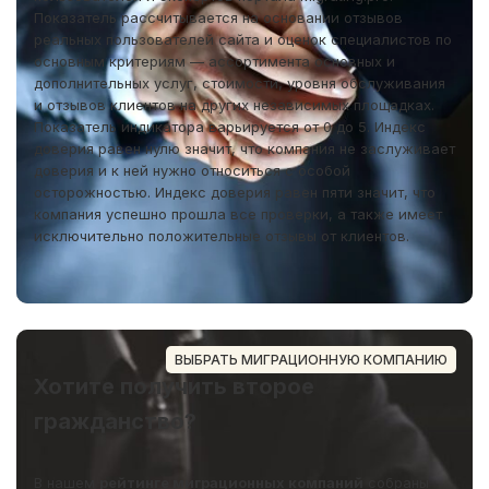
Показатель рассчитывается на основании отзывов
реальных пользователей сайта и оценок специалистов по
основным критериям — ассортимента основных и
дополнительных услуг, стоимости, уровня обслуживания
и отзывов клиентов на других независимых площадках.
Показатель индикатора варьируется от 0 до 5. Индекс
доверия равен нулю значит, что компания не заслуживает
доверия и к ней нужно относиться с особой
осторожностью. Индекс доверия равен пяти значит, что
компания успешно прошла все проверки, а также имеет
исключительно положительные отзывы от клиентов.
ВЫБРАТЬ МИГРАЦИОННУЮ КОМПАНИЮ
Хотите получить второе
гражданство?
В нашем
рейтинге миграционных компаний
собраны