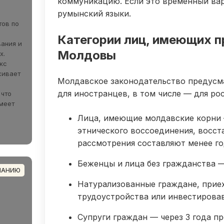
коммуникацию. Если это временный вар
румынский языки.
тов по
Категории лиц, имеющих п
вания и
Молдовы
х.
кс
живает
Молдавское законодательство предусм
для иностранцев, в том числе — для ро
 что
меет
Лица, имеющие молдавские корни 
этнического воссоединения, восст
рассмотрения составляют менее го
Беженцы и лица без гражданства — 
ПАНИЮ
Натурализованные граждане, прие
трудоустройства или инвестировав
Супруги граждан — через 3 года п