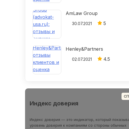
AmLaw Group
5
30.07.2021
Henley&Partners
4.5
02.07.2021
СП
Индекс доверия
Индекс доверия — это индикатор, который показыв
уровень доверия к компаниям со стороны обычных