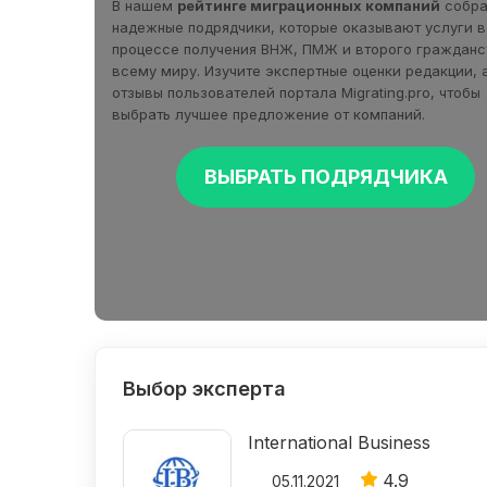
В нашем
рейтинге миграционных компаний
собра
надежные подрядчики, которые оказывают услуги в
процессе получения ВНЖ, ПМЖ и второго гражданс
всему миру. Изучите экспертные оценки редакции, 
отзывы пользователей портала Migrating.pro, чтобы
выбрать лучшее предложение от компаний.
ВЫБРАТЬ ПОДРЯДЧИКА
Выбор эксперта
International Business
4.9
05.11.2021