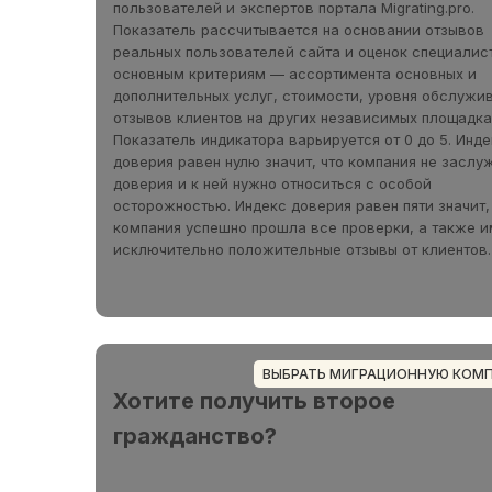
пользователей и экспертов портала Migrating.pro.
Показатель рассчитывается на основании отзывов
реальных пользователей сайта и оценок специалис
основным критериям — ассортимента основных и
дополнительных услуг, стоимости, уровня обслужи
отзывов клиентов на других независимых площадка
Показатель индикатора варьируется от 0 до 5. Инде
доверия равен нулю значит, что компания не заслу
доверия и к ней нужно относиться с особой
осторожностью. Индекс доверия равен пяти значит,
компания успешно прошла все проверки, а также и
исключительно положительные отзывы от клиентов.
ВЫБРАТЬ МИГРАЦИОННУЮ КОМ
Хотите получить второе
гражданство?