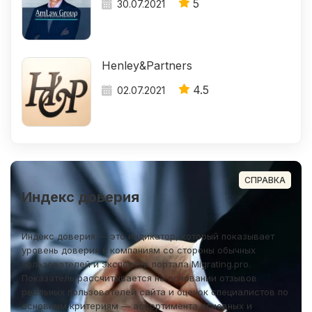
5
30.07.2021
Henley&Partners
4.5
02.07.2021
СПРАВКА
Индекс доверия
Индекс доверия — это индикатор, который показывает
уровень доверия к компаниям со стороны обычных
пользователей и экспертов портала Migrating.pro.
Показатель рассчитывается на основании отзывов
реальных пользователей сайта и оценок специалистов по
основным критериям — ассортимента основных и