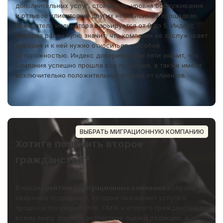
дополнительных услуг, стоимости, уровня обслуживания
и отзывов клиентов на других независимых площадках.
Показатель индикатора варьируется от 0 до 5. Индекс
доверия равен нулю значит, что компания не заслуживает
доверия и к ней нужно относиться с особой
осторожностью. Индекс доверия равен пяти значит, что
компания успешно прошла все проверки, а также имеет
исключительно положительные отзывы от клиентов.
ВЫБРАТЬ МИГРАЦИОННУЮ КОМПАНИЮ
Хотите получить второе
гражданство?
В нашем
рейтинге миграционных компаний
собраны
надежные подрядчики, которые оказывают услуги в
процессе получения ВНЖ, ПМЖ и второго гражданства по
всему миру. Изучите экспертные оценки редакции, а