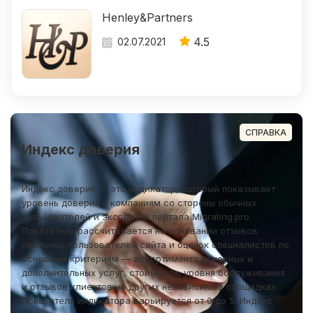
Henley&Partners
4.5
02.07.2021
СПРАВКА
Индекс доверия
Индекс доверия — это индикатор, который показывает
уровень доверия к компаниям со стороны обычных
пользователей и экспертов портала Migrating.pro.
Показатель рассчитывается на основании отзывов
реальных пользователей сайта и оценок специалистов по
основным критериям — ассортимента основных и
дополнительных услуг, стоимости, уровня обслуживания
и отзывов клиентов на других независимых площадках.
Показатель индикатора варьируется от 0 до 5. Индекс