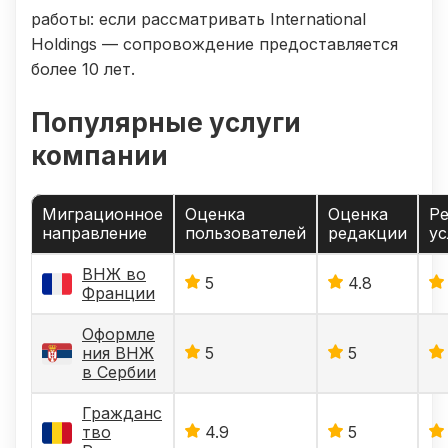
работы: если рассматривать International
Holdings — сопровождение предоставляется
более 10 лет.
Популярные услуги
компании
Миграционное
Оценка
Оценка
Ре
направление
пользователей
редакции
ус
ВНЖ во
5
4.8
Франции
Оформле
ния ВНЖ
5
5
в Сербии
Гражданс
тво
4.9
5