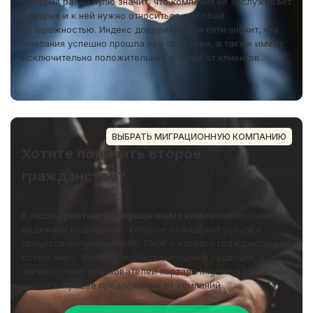
доверия равен нулю значит, что компания не заслуживает
доверия и к ней нужно относиться с особой
осторожностью. Индекс доверия равен пяти значит, что
компания успешно прошла все проверки, а также имеет
исключительно положительные отзывы от клиентов.
ВЫБРАТЬ МИГРАЦИОННУЮ КОМПАНИЮ
Хотите получить второе
гражданство?
В нашем
рейтинге миграционных компаний
собраны
надежные подрядчики, которые оказывают услуги в
процессе получения ВНЖ, ПМЖ и второго гражданства по
всему миру. Изучите экспертные оценки редакции, а
также отзывы пользователей портала Migrating.pro, чтобы
выбрать лучшее предложение от компаний.