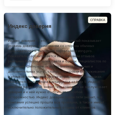
СПРАВКА
Индекс доверия
Индекс доверия — это индикатор, который показывает
уровень доверия к компаниям со стороны обычных
пользователей и экспертов портала Migrating.pro.
Показатель рассчитывается на основании отзывов
реальных пользователей сайта и оценок специалистов по
основным критериям — ассортимента основных и
дополнительных услуг, стоимости, уровня обслуживания
и отзывов клиентов на других независимых площадках.
Показатель индикатора варьируется от 0 до 5. Индекс
доверия равен нулю значит, что компания не заслуживает
доверия и к ней нужно относиться с особой
осторожностью. Индекс доверия равен пяти значит, что
компания успешно прошла все проверки, а также имеет
исключительно положительные отзывы от клиентов.