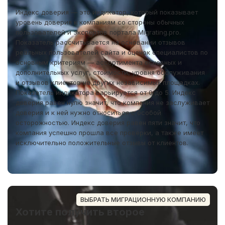
Индекс доверия — это индикатор, который показывает
уровень доверия к компаниям со стороны обычных
пользователей и экспертов портала Migrating.pro.
Показатель рассчитывается на основании отзывов
реальных пользователей сайта и оценок специалистов по
основным критериям — ассортимента основных и
дополнительных услуг, стоимости, уровня обслуживания
и отзывов клиентов на других независимых площадках.
Показатель индикатора варьируется от 0 до 5. Индекс
доверия равен нулю значит, что компания не заслуживает
доверия и к ней нужно относиться с особой
осторожностью. Индекс доверия равен пяти значит, что
компания успешно прошла все проверки, а также имеет
исключительно положительные отзывы от клиентов.
ВЫБРАТЬ МИГРАЦИОННУЮ КОМПАНИЮ
Хотите получить второе