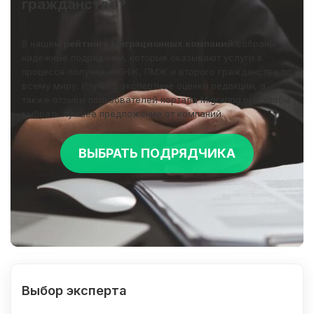
гражданство?
В нашем
рейтинге миграционных компаний
собраны
надежные подрядчики, которые оказывают услуги в
процессе получения ВНЖ, ПМЖ и второго гражданства по
всему миру. Изучите экспертные оценки редакции, а
также отзывы пользователей портала Migrating.pro, чтобы
выбрать лучшее предложение от компаний.
ВЫБРАТЬ ПОДРЯДЧИКА
Выбор эксперта