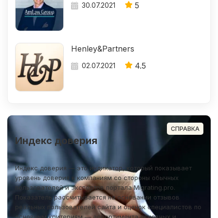
5
30.07.2021
Henley&Partners
4.5
02.07.2021
СПРАВКА
Индекс доверия
Индекс доверия — это индикатор, который показывает
уровень доверия к компаниям со стороны обычных
пользователей и экспертов портала Migrating.pro.
Показатель рассчитывается на основании отзывов
реальных пользователей сайта и оценок специалистов по
основным критериям — ассортимента основных и