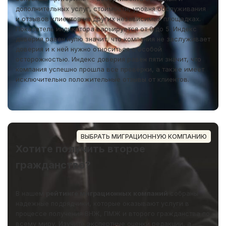
дополнительных услуг, стоимости, уровня обслуживания
и отзывов клиентов на других независимых площадках.
Показатель индикатора варьируется от 0 до 5. Индекс
доверия равен нулю значит, что компания не заслуживает
доверия и к ней нужно относиться с особой
осторожностью. Индекс доверия равен пяти значит, что
компания успешно прошла все проверки, а также имеет
исключительно положительные отзывы от клиентов.
ВЫБРАТЬ МИГРАЦИОННУЮ КОМПАНИЮ
Хотите получить второе
гражданство?
В нашем
рейтинге миграционных компаний
собраны
надежные подрядчики, которые оказывают услуги в
процессе получения ВНЖ, ПМЖ и второго гражданства по
всему миру. Изучите экспертные оценки редакции, а